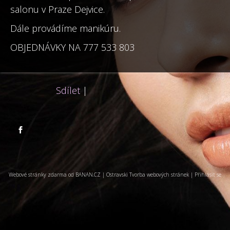
salonu v Praze Dejvice.
Dále provádíme manikúru.
OBJEDNÁVKY NA 777 533 803
Sdílet
|

Webové stránky zdarma
od
BANAN.CZ
|
Ostravski Tvorba webových stránek
|
Přihlásit se