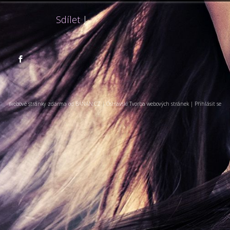
Sdílet
|

Webové stránky zdarma
od
BANAN.CZ
|
Ostravski Tvorba webových stránek
|
Přihlásit se