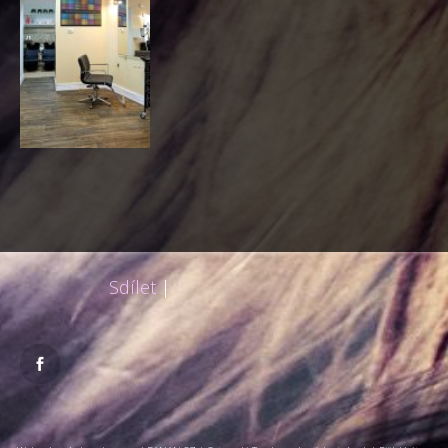
Sdílet
|
